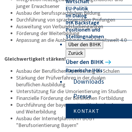
Wirtschaft
junger Erwachsener
EU-Politik
Ausbau der berufssprachlichen Bildung
Im Dialog
Durchführung von sprachsensiblen Prüfungen
IHK Backstage
Ausweitung von Verbundstudiengängen
Positionen und
Förderung der Weiterbildung
Stellungnahmen
Anpassung an die Ausbildungs- und Arbeitswelt 4.0
Über den BIHK
Zurück
Gleichwertigkeit stärken!
Über den BIHK
Bayerische IHKs
Ausbau der Beruflichen Orientierung an Schulen
Stärkung der Prüfverfahren in der dualen
Downloads
beruflichen Ausbildung
Unterstützung für die Umorientierung im Studium
Presse
Finanzielle Förderung der beruflichen Fortbildung
Durchführung der bayernweiten Woche der Aus-
KONTAKT
und Weiterbildung
Ausbau der Internetplattform BOBY
"Berufsorientierung Bayern"