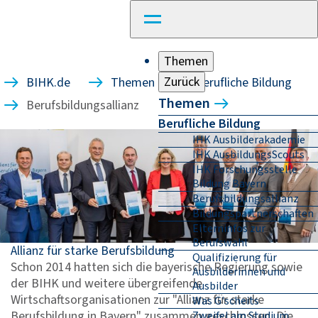
Themen
Zurück
BIHK.de
Themen
Berufliche Bildung
Themen
Berufsbildungsallianz
Berufliche Bildung
IHK Ausbilderakademie
IHK AusbildungsScouts
IHK Forschungsstelle
Bildung Bayern
Berufsbildungsallianz
Bildungspartnerschaften
Elterninfos zur
Berufswahl
Allianz für starke Berufsbildung
Qualifizierung für
Schon 2014 hatten sich die bayerische Regierung sowie
Ausbilderinnen und
der BIHK und weitere übergreifende
Ausbilder
Wirtschaftsorganisationen zur "Allianz für starke
Was G'scheits
Berufsbildung in Bayern" zusammen geschlossen. Die
Zweifel am Studium