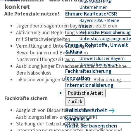
Praxiswissen für
konkret
Unternehmen
Alle Potenziale nutzen!
Ehrbare Kaufleute/CSR
Bayern 2050 - Meine
Jugendberufsagenturen bayernweit etablieren
Vision
Aktivierung und Begleitung von jungen Menschen
Politische Positionierung
Unterstützungsangebote
mit Startschwierigkeiten
Energie, Rohstoffe, Umwelt
Vermittlung und Unterstützung von
& Klima
Bewerberinnen und Bewerben im
Umweltcluster Bayern
Nachvermittlungszeitraum
Umweltbarometer
Ausbildung junger Erwachsener über 25 Jahre ohne
Fachkräftesicherung
Berufsabschluss
Innovation
Inklusion von jungen Menschen mit Behinderung
Internationalisierung
Politische Arbeit
Fachkräfte sichern
Zurück
Politische Arbeit
Ausgleich von Disparitäten auf dem
Ausbildungsstellen- und Arbeitsmarkt
Konjunktur
Stärkung der Teilzeitausbildung
Nacht der bayerischen
Integration neuzugewanderter Jugendlicher und