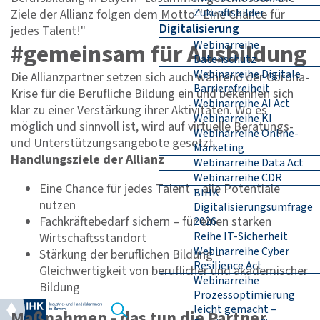
Zukunftsbilder
Ziele der Allianz folgen dem Motto "Eine Chance für
Digitalisierung
jedes Talent!"
Webinarreihe
#gemeinsam für Ausbildung
Datenschutz
Webinarreihe Digitale
Die Allianzpartner setzen sich auch während der Corona-
Barrierefreiheit
Krise für die Berufliche Bildung ein und bekennen sich
Webinarreihe AI Act
klar zu einer Verstärkung ihrer Aktivitäten. Wo es
Webinarreihe KI
möglich und sinnvoll ist, wird auf virtuelle Beratungs-
Webinarreihe Online-
und Unterstützungsangebote gesetzt.
Marketing
Handlungsziele der Allianz
Webinarreihe Data Act
Webinarreihe CDR
Eine Chance für jedes Talent – alle Potentiale
BIHK
nutzen
Digitalisierungsumfrage
Fachkräftebedarf sichern – für einen starken
2026
Reihe IT-Sicherheit
Wirtschaftsstandort
Webinarreihe Cyber
Stärkung der beruflichen Bildung –
Resilience Act
Gleichwertigkeit von beruflicher und akademischer
Webinarreihe
Bildung
Prozessoptimierung
leicht gemacht –
Maßnahmen - das tun die Partner