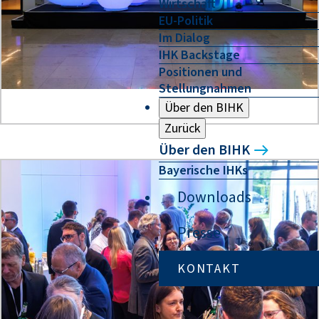
Wirtschaft
EU-Politik
Im Dialog
IHK Backstage
Positionen und
Stellungnahmen
Über den BIHK
Zurück
Über den BIHK
Bayerische IHKs
Downloads
Presse
KONTAKT