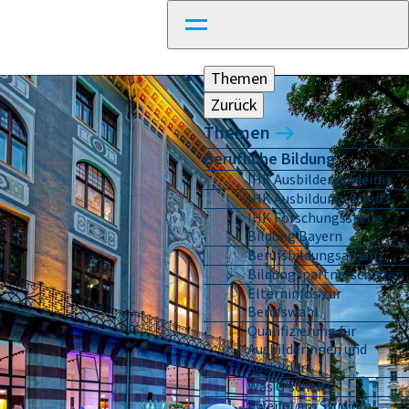
Themen
Zurück
Themen
Berufliche Bildung
IHK Ausbilderakademie
IHK AusbildungsScouts
IHK Forschungsstelle
Bildung Bayern
Berufsbildungsallianz
Bildungspartnerschaften
Elterninfos zur
Berufswahl
Qualifizierung für
Ausbilderinnen und
Ausbilder
Was G'scheits
Zweifel am Studium