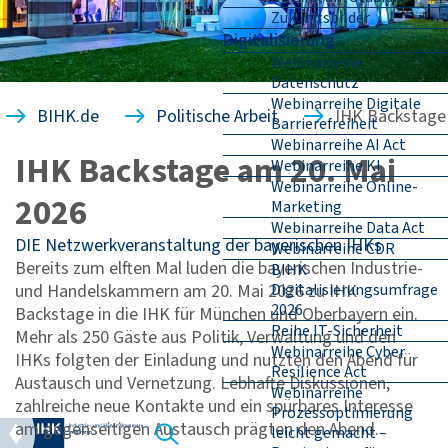
Zukunftsbilder
Digitalisierung
Webinarreihe
Datenschutz
Webinarreihe Digitale
BIHK.de
Politische Arbeit
IHK Backstage
Barrierefreiheit
Webinarreihe AI Act
IHK Backstage am 20. Mai
Webinarreihe KI
Webinarreihe Online-
2026
Marketing
Webinarreihe Data Act
DIE Netzwerkveranstaltung der bayerischen IHKs
Webinarreihe CDR
Bereits zum elften Mal luden die bayerischen Industrie-
BIHK
und Handelskammern am 20. Mai 2026 zu IHK
Digitalisierungsumfrage
2026
Backstage in die IHK für München und Oberbayern ein.
Reihe IT-Sicherheit
Mehr als 250 Gäste aus Politik, Verwaltung und den
Webinarreihe Cyber
IHKs folgten der Einladung und nutzten den Abend für
Resilience Act
Austausch und Vernetzung. Lebhafte Diskussionen,
Webinarreihe
zahlreiche neue Kontakte und ein spürbares Interesse
Prozessoptimierung
am gegenseitigen Austausch prägten den Abend.
leicht gemacht –