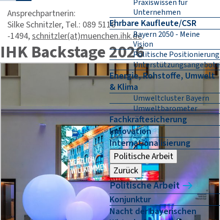
Praxiswissen für
Unternehmen
Ansprechpartnerin:
Ehrbare Kaufleute/CSR
Silke Schnitzler, Tel.: 089 5116
Bayern 2050 - Meine
-1494,
schnitzler(at)muenchen.ihk.de
Vision
IHK Backstage 2026
Politische Positionierung
Unterstützungsangebote
Energie, Rohstoffe, Umwelt
& Klima
Umweltcluster Bayern
Umweltbarometer
Fachkräftesicherung
Innovation
Internationalisierung
Politische Arbeit
Zurück
Politische Arbeit
Konjunktur
Nacht der bayerischen