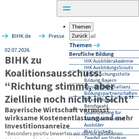
Themen
Zurück
BIHK.de
Presse
Detail
Themen
02.07.2026
Berufliche Bildung
BIHK zu
IHK Ausbilderakademie
IHK AusbildungsScouts
Koalitionsausschuss:
IHK Forschungsstelle
Bildung Bayern
“Richtung stimmt, aber
Berufsbildungsallianz
Bildungspartnerschaften
Ziellinie noch nicht in Sicht”
Elterninfos zur
Berufswahl
Bayerische Wirtschaft vermisst
Qualifizierung für
wirksame Kostenentlastung und mehr
Ausbilderinnen und
Investitionsanreize
Ausbilder
Was G'scheits
“Besonders positiv bewerten wir die vorgesehenen
Zweifel am Studium