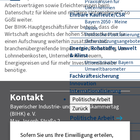
Praxiswissen für
Arbeitsverträgen sowie Erleichterungen beim
Unternehmen
Datenschutz für kleine und mittlere Unternehmen”, so
Ehrbare Kaufleute/CSR
Gößl weiter.
Bayern 2050 - Meine
Der BIHK-Hauptgeschäftsführer betont, dass die
Vision
Wirtschaft angesichts der hohen Standortkosten für
Politische Positionierung
einen Aufschwung weiterhin zusätzliche und
Unterstützungsangebote
Energie, Rohstoffe, Umwelt
branchenübergreifende Impulse bei der Senkung von
& Klima
Lohnnebenkosten, Unternehmenssteuern,
Energiepreisen und für mehr Investitionsanreize
Umweltcluster Bayern
Umweltbarometer
benötige.
Fachkräftesicherung
Innovation
Internationalisierung
Kontakt
Politische Arbeit
Bayerischer Industrie- und Handelskammertag
Zurück
(BIHK) e. V.
Politische Arbeit
Max-Joseph-Straße 2
Konjunktur
80333 München
Nacht der bayerischen
Sofern Sie uns Ihre Einwilligung erteilen,
Telefon: 089 5116-0