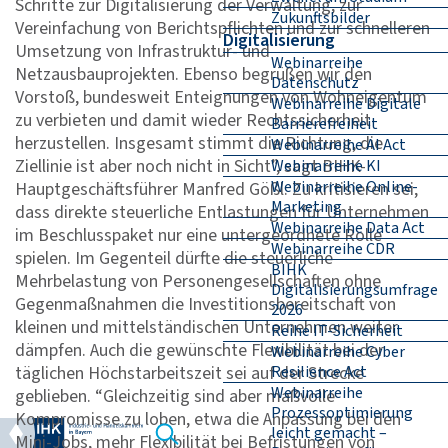
Schritte zur Digitalisierung der Verwaltung, zur
Zukunftsbilder
Vereinfachung von Berichtspflichten und zur schnelleren
Digitalisierung
Umsetzung von Infrastruktur- und
Webinarreihe
Netzausbauprojekten. Ebenso begrüßen wir den
Datenschutz
Vorstoß, bundesweit Enteignungen von Wohneigentum
Webinarreihe Digitale
zu verbieten und damit wieder Rechtssicherheit
Barrierefreiheit
herzustellen. Insgesamt stimmt die Richtung, die
Webinarreihe AI Act
Ziellinie ist aber noch nicht in Sicht”, sagt BIHK-
Webinarreihe KI
Webinarreihe Online-
Hauptgeschäftsführer Manfred Gößl. Zu kritisieren sei,
Marketing
dass direkte steuerliche Entlastungen für Unternehmen
Webinarreihe Data Act
im Beschlusspaket nur eine untergeordnete Rolle
Webinarreihe CDR
spielen. Im Gegenteil dürfte die steuerliche
BIHK
Mehrbelastung von Personengesellschaften ohne
Digitalisierungsumfrage
Gegenmaßnahmen die Investitionsbereitschaft von
2026
kleinen und mittelständischen Unternehmen weiter
Reihe IT-Sicherheit
dämpfen. Auch die gewünschte Flexibilität bei der
Webinarreihe Cyber
täglichen Höchstarbeitszeit sei auf der Strecke
Resilience Act
Webinarreihe
geblieben. “Gleichzeitig sind aber maßvolle
Prozessoptimierung
Kompromisse zu loben, etwa die Anpassung bei den
leicht gemacht –
Mini-Jobs, mehr Flexibilität bei Befristungen von