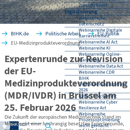
Zukunftsbilder
Digitalisierung
Webinarreihe
Datenschutz
Webinarreihe Digitale
BIHK.de
Politische Arbeit
EU-Politik
Barrierefreiheit
Webinarreihe AI Act
EU-Medizinprodukteverordnung
Webinarreihe KI
Webinarreihe Online-
Expertenrunde zur Revision
Marketing
Webinarreihe Data Act
der EU-
Webinarreihe CDR
BIHK
Medizinprodukteverordnung
Digitalisierungsumfrage
2026
(MDR/IVDR) in Brüssel am
Reihe IT-Sicherheit
Webinarreihe Cyber
25. Februar 2026
Resilience Act
Webinarreihe
Die Zukunft der europäischen Medizintechnik stand im
Prozessoptimierung
Mittelpunkt einer hochrangig besetzten Expertenrunde,
leicht gemacht –