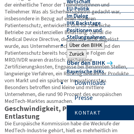
Wirtschaft
der einheitliche Tenor der Teilnehmerinnen und
EU-Politik
Teilnehmer. Was als Sicherheitsgewinn gedacht war,
Im Dialog
insbesondere in Bezug auf einen höheren
IHK Backstage
Patientenschutz, entwickelte sich für zahlreiche
Positionen und
Betriebe zur existenziellen Belastung. Zumal die
Stellungnahmen
Medical Device Directive, die von der MDR abgelöst
Über den BIHK
wurde, aus Unternehmersicht funktionierte und den
Patientenschutz bereits hochhielt. Die Folgen der
Zurück
MRD/IVDR waren drastisch: gestiegene
Über den BIHK
Zertifizierungskosten, Engpässe bei Benannten Stellen,
Bayerische IHKs
langwierige Verfahren, ein Rückzug bewährter Produkte
vom Markt und ein spürbarer Innovationsstau.
Downloads
Besonders betroffen sind kleine und mittlere
Unternehmen, die rund 90 Prozent des europäischen
Presse
MedTech-Marktes ausmachen.
Geschwindigkeit, Planbarkeit und
KONTAKT
Entlastung
Die Europäische Kommission habe die Weckrufe der
MedTech-Industrie gehört, hieß es mehrheitlich im