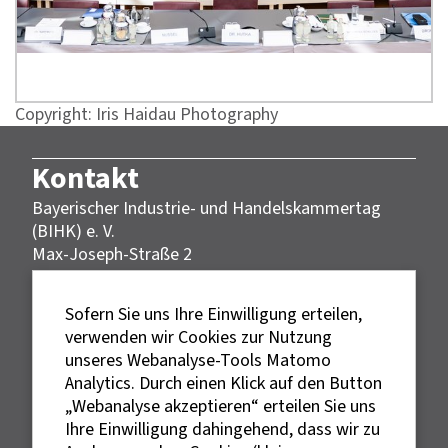
Copyright: Iris Haidau Photography
Kontakt
Bayerischer Industrie- und Handelskammertag
(BIHK) e. V.
Max-Joseph-Straße 2
80333 München
Telefon: 089 5116-0
Sofern Sie uns Ihre Einwilligung erteilen,
E-Mail:
info@bihk.de
verwenden wir Cookies zur Nutzung
unseres Webanalyse-Tools Matomo
Analytics. Durch einen Klick auf den Button
Rechtliches
„Webanalyse akzeptieren“ erteilen Sie uns
Ihre Einwilligung dahingehend, dass wir zu