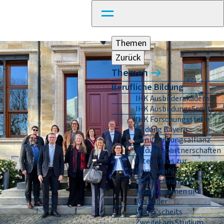
Themen
Zurück
Themen
Berufliche Bildung
IHK Ausbilderakademie
IHK AusbildungsScouts
IHK Forschungsstelle
Bildung Bayern
Berufsbildungsallianz
Bildungspartnerschaften
Elterninfos zur
Berufswahl
Qualifizierung für
Ausbilderinnen und
Ausbilder
Was G'scheits
Zweifel am Studium