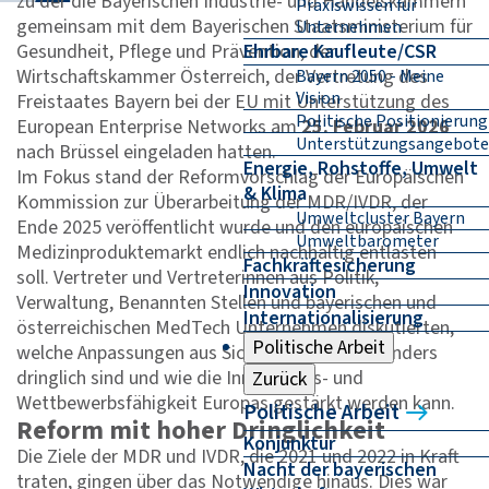
zu der die Bayerischen Industrie- und Handelskammern
Praxiswissen für
gemeinsam mit dem Bayerischen Staatsministerium für
Unternehmen
Gesundheit, Pflege und Prävention, der
Ehrbare Kaufleute/CSR
Wirtschaftskammer Österreich, der Vertretung des
Bayern 2050 - Meine
Vision
Freistaates Bayern bei der EU mit Unterstützung des
Politische Positionierung
European Enterprise Networks am
25. Februar 2026
Unterstützungsangebote
nach Brüssel eingeladen hatten.
Energie, Rohstoffe, Umwelt
Im Fokus stand der Reformvorschlag der Europäischen
& Klima
Kommission zur Überarbeitung der MDR/IVDR, der
Umweltcluster Bayern
Ende 2025 veröffentlicht wurde und den europäischen
Umweltbarometer
Medizinproduktemarkt endlich nachhaltig entlasten
Fachkräftesicherung
soll. Vertreter und Vertreterinnen aus Politik,
Innovation
Verwaltung, Benannten Stellen und bayerischen und
Internationalisierung
österreichischen MedTech Unternehmen diskutierten,
Politische Arbeit
welche Anpassungen aus Sicht der Praxis besonders
dringlich sind und wie die Innovations- und
Zurück
Wettbewerbsfähigkeit Europas gestärkt werden kann.
Politische Arbeit
Reform mit hoher Dringlichkeit
Konjunktur
Die Ziele der MDR und IVDR, die 2021 und 2022 in Kraft
Nacht der bayerischen
traten, gingen über das Notwendige hinaus. Dies war